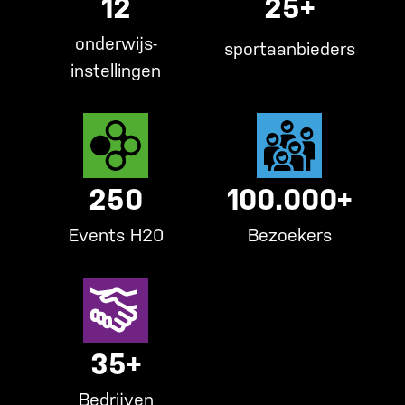
12
25+
onderwijs-
sportaanbieders
instellingen
250
100.000+
Events H20
Bezoekers
35+
Bedrijven