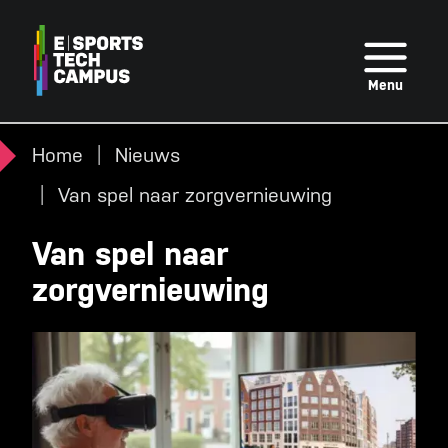
Overslaan
en
naar
Menu
de
inhoud
Home
Nieuws
gaan
Van spel naar zorgvernieuwing
Van spel naar
zorgvernieuwing