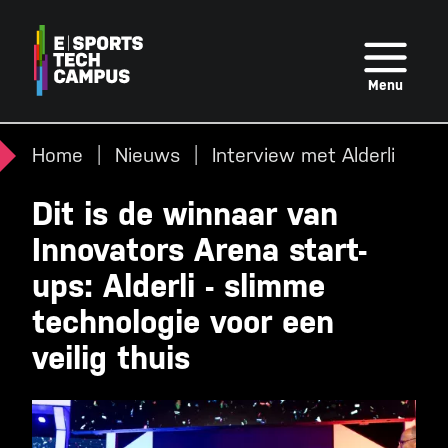
Overslaan
en
naar
Menu
de
inhoud
Home
Nieuws
Interview met Alderli
gaan
Dit is de winnaar van
Innovators Arena start-
ups: Alderli - slimme
technologie voor een
veilig thuis